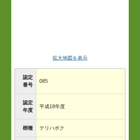
拡大地図を表示
認定
085
番号
認定
平成18年度
年度
樹種
テリハボク