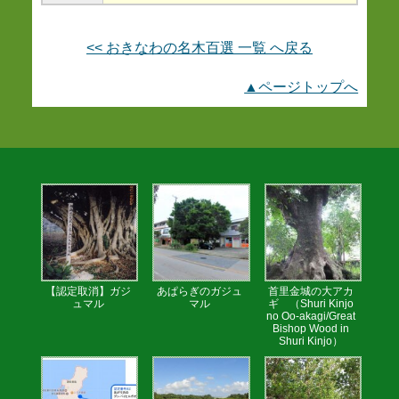
<< おきなわの名木百選 一覧 へ戻る
▲ページトップへ
【認定取消】ガジ
あぱらぎのガジュ
首里金城の大アカ
ュマル
マル
ギ （Shuri Kinjo
no Oo-akagi/Great
Bishop Wood in
Shuri Kinjo）