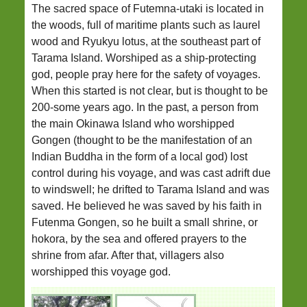
The sacred space of Futemna-utaki is located in
the woods, full of maritime plants such as laurel
wood and Ryukyu lotus, at the southeast part of
Tarama Island. Worshiped as a ship-protecting
god, people pray here for the safety of voyages.
When this started is not clear, but is thought to be
200-some years ago. In the past, a person from
the main Okinawa Island who worshipped
Gongen (thought to be the manifestation of an
Indian Buddha in the form of a local god) lost
control during his voyage, and was cast adrift due
to windswell; he drifted to Tarama Island and was
saved. He believed he was saved by his faith in
Futenma Gongen, so he built a small shrine, or
hokora, by the sea and offered prayers to the
shrine from afar. After that, villagers also
worshipped this voyage god.