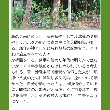
島の東南に位置し、海岸植物として琉球蓮の葉桐
やテリハボクのめだつ森の中に普天間御嶽があ
る。船守の神として祭られ船舶の航海安全、とり
わけ旅立ちをする人々
が祈願をする。祭事を始めた年代は明らかではな
いが２００年余以前からはじめられていると考え
られる。昔、沖縄本島で権現を信仰した人が、航
海中風波のために漂流し多良間島に流れついて助
かった。自分が助かったのは、日頃信心している
普天間権現のお加護だと海岸近くに祠を建て、権
現を遙拝した。その後村人も旅紳として祭るよう
になった。