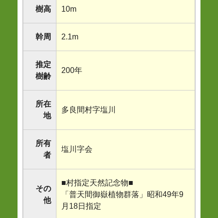
樹高
10m
幹周
2.1m
推定
200年
樹齢
所在
多良間村字塩川
地
所有
塩川字会
者
■村指定天然記念物■
その
「普天間御嶽植物群落」昭和49年9
他
月18日指定