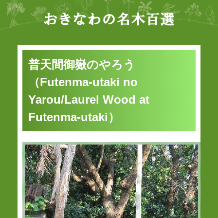
普天間御嶽のやろう
（Futenma-utaki no
Yarou/Laurel Wood at
Futenma-utaki）