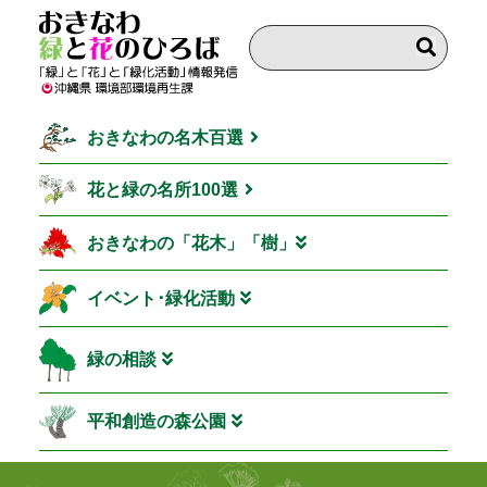
おきなわの名木百選
花と緑の名所100選
おきなわの「花木」「樹」
イベント･緑化活動
緑の相談
平和創造の森公園