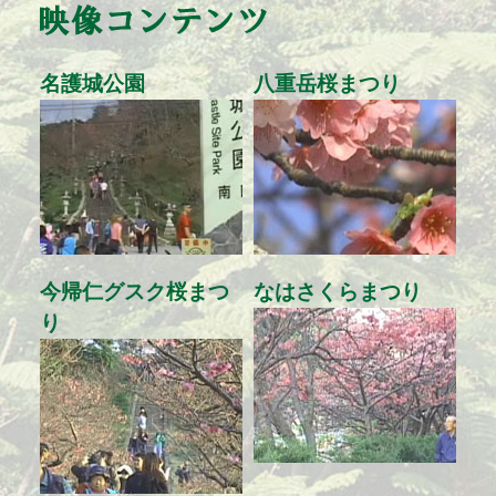
名護城公園
八重岳桜まつり
今帰仁グスク桜まつ
なはさくらまつり
り