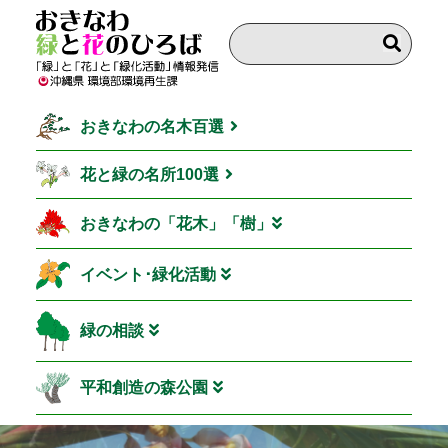
おきなわの名木百選
花と緑の名所100選
おきなわの「花木」「樹」
イベント･緑化活動
緑の相談
平和創造の森公園