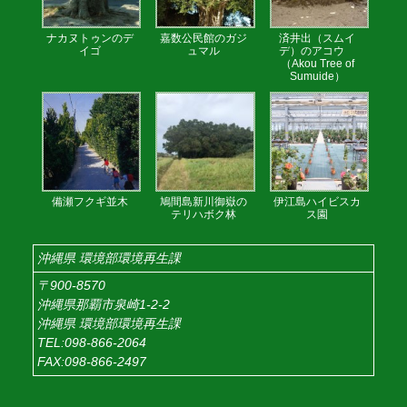
ナカヌトゥンのデ
嘉数公民館のガジ
済井出（スムイ
イゴ
ュマル
デ）のアコウ
（Akou Tree of
Sumuide）
備瀬フクギ並木
鳩間島新川御嶽の
伊江島ハイビスカ
テリハボク林
ス園
沖縄県 環境部環境再生課
〒900-8570
沖縄県那覇市泉崎1-2-2
沖縄県 環境部環境再生課
TEL:098-866-2064
FAX:098-866-2497