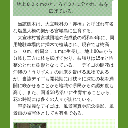
地上８０ｃｍのところで３方に分かれ、枝を
広げている。
当該樹木は、大宜味村の「赤橋」と呼ばれ有名
な塩屋大橋の架かる宮城島に生育する。
大宜味村営宮城団地の完成後の昭和58年に、同
用地駐車場内に挿木で植栽され、現在では樹高
５．０m、幹周２．１mに生長し、地上80㎝から
分岐し三方に枝を拡げており、枝張りは15mと均
整のとれた樹形となっている。 デイゴの開花は
沖縄の「うりずん」の到来を告げる風物である
が、当該デイゴも開花期には枝々に深紅の花を満
開に咲かせることから地域や県民からの認知度も
高く、また、国道58号沿いに生育することから、
花の時期には多くの人々が訪れている。
容姿端麗なデイゴは、風景写真や記念撮影、風
景画の被写体としても有名である。