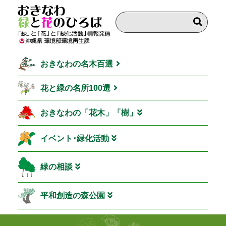
おきなわの名木百選
花と緑の名所100選
おきなわの「花木」「樹」
イベント･緑化活動
緑の相談
平和創造の森公園