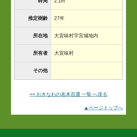
幹周
2.1m
推定樹齢
27年
所在地
大宜味村字宮城地内
所有者
大宜味村
その他
<< おきなわの名木百選 一覧 へ戻る
▲ページトップへ