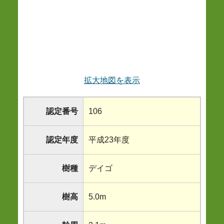
拡大地図を表示
認定番号
106
認定年度
平成23年度
樹種
デイゴ
樹高
5.0m