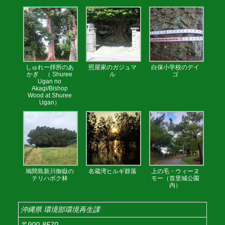
しゅれー拝所のあ
照屋家のガジュマ
白保小学校のデイ
かぎ （ Shuree
ル
ゴ
Ugan no
Akagi/Bishop
Wood at Shuree
Ugan）
鳩間島新川御嶽の
名蔵湾ヒルギ群落
上の毛・ウィーヌ
テリハボク林
モー（首里城公園
内）
沖縄県 環境部環境再生課
〒900-8570