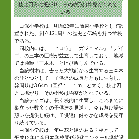
枝は四方に拡がり、その樹形は均整がとれて
いる。
白保小学校は、明治23年に簡易小学校として設
置された、創立121周年の歴史と伝統を持つ学校
である。
同校内には、「アコウ」「ガジュマル」「デイ
ゴ」の三本の巨樹が並立して生育しており、地域
では通称「三本木」と呼び親しんでいる。
当該樹木は、去った大戦前から生育する三本木
のひとつとして、子供達の成長とともに生育し、
幹周りは3.64m（直径１．１m）と太く、枝は四
方に拡がり、その樹形は均整がとれている。
当該デイゴは、長く校内に生育し、これまでに
巣立った数多くの子供達を見送り、今も遊び場や
憩いを提供し続け、子供達に健やかな成長を見守
り続けている。
白保小学校は、年中花と緑のある学校として、
平成12年に全日本学校関係緑化コンクール準特選