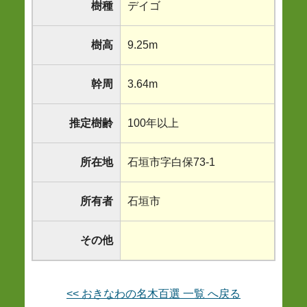
樹種
デイゴ
樹高
9.25m
幹周
3.64m
推定樹齢
100年以上
所在地
石垣市字白保73-1
所有者
石垣市
その他
<< おきなわの名木百選 一覧 へ戻る