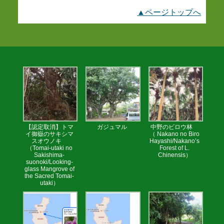
▲ページトップへ
【認定取消】トマ
ガジュマル
中野のビロウ林
イ御嶽のサキシマ
（ Nakano no Biro
スオウノキ
Hayashi/Nakano’s
（Tomai-utaki no
Forest of L.
Sakishima-
Chinensis）
suonoki/Looking-
glass Mangrove of
the Sacred Tomai-
utaki）