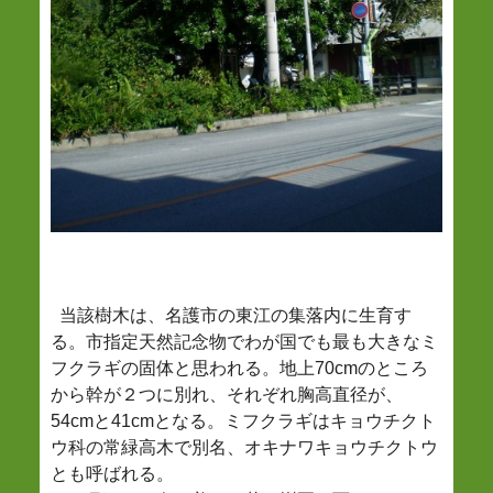
当該樹木は、名護市の東江の集落内に生育す
る。市指定天然記念物でわが国でも最も大きなミ
フクラギの固体と思われる。地上70cmのところ
から幹が２つに別れ、それぞれ胸高直径が、
54cmと41cmとなる。ミフクラギはキョウチクト
ウ科の常緑高木で別名、オキナワキョウチクトウ
とも呼ばれる。