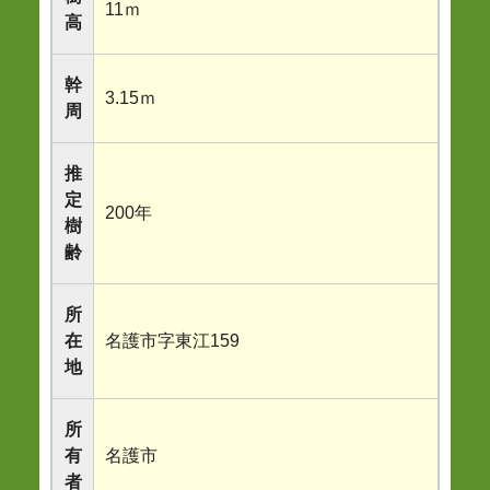
11ｍ
高
幹
3.15ｍ
周
推
定
200年
樹
齢
所
在
名護市字東江159
地
所
有
名護市
者