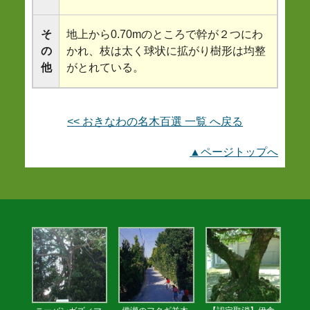
そ
地上から0.70mのところで幹が２つにわ
の
かれ、枝は太く球状に拡がり樹形は均整
他
がとれている。
<< おきなわの名木百選 一覧 へ戻る
▲ページトップへ