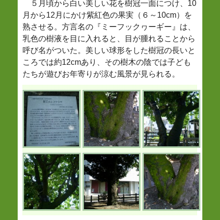
５月頃から白い美しい花を樹冠一面につけ、10
月から12月にかけ紫紅色の果実（６～10cm）を
熟させる。方言名の『ミーフックヮーギー』は、
乳色の樹液を目に入れると、目が腫れることから
呼び名がついた。美しい球形をした樹冠の長いと
ころでは約12cmあり、その樹木の陰では子ども
たちが遊びお年寄りが涼む風景が見られる。