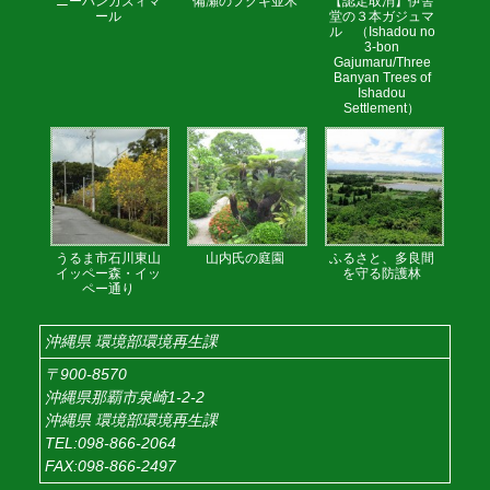
ニーバンガズィマ
備瀬のフクギ並木
【認定取消】伊舎
ール
堂の３本ガジュマ
ル （Ishadou no
3-bon
Gajumaru/Three
Banyan Trees of
Ishadou
Settlement）
うるま市石川東山
山内氏の庭園
ふるさと、多良間
イッペー森・イッ
を守る防護林
ペー通り
沖縄県 環境部環境再生課
〒900-8570
沖縄県那覇市泉崎1-2-2
沖縄県 環境部環境再生課
TEL:098-866-2064
FAX:098-866-2497