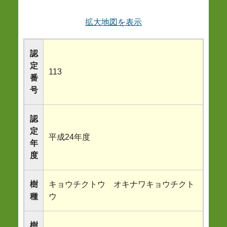
拡大地図を表示
認
定
113
番
号
認
定
平成24年度
年
度
樹
キョウチクトウ オキナワキョウチクト
種
ウ
樹