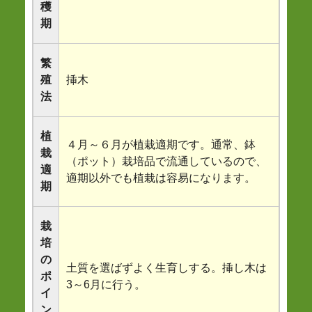
穫
期
繁
殖
挿木
法
植
４月～６月が植栽適期です。通常、鉢
栽
（ポット）栽培品で流通しているので、
適
適期以外でも植栽は容易になります。
期
栽
培
の
土質を選ばずよく生育しする。挿し木は
ポ
3～6月に行う。
イ
ン