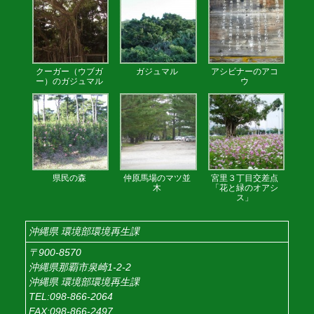
クーガー（ウブガ
ガジュマル
アシビナーのアコ
ー）のガジュマル
ウ
県民の森
仲原馬場のマツ並
宮里３丁目交差点
木
「花と緑のオアシ
ス」
沖縄県 環境部環境再生課
〒900-8570
沖縄県那覇市泉崎1-2-2
沖縄県 環境部環境再生課
TEL:098-866-2064
FAX:098-866-2497