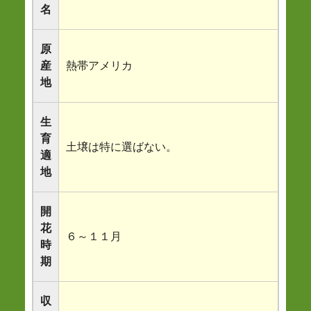
名
原
産
熱帯アメリカ
地
生
育
土壌は特に選ばない。
適
地
開
花
６～１１月
時
期
収