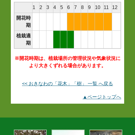
1
2
3
4
5
6
7
8
9
10
11
12
開花時
○
○
○
○
○
○
期
植栽適
○
○
○
期
※開花時期は、植栽場所の管理状況や気象状況に
より大きくずれる場合があります。
<< おきなわの「花木」「樹」 一覧 へ戻る
▲ページトップへ