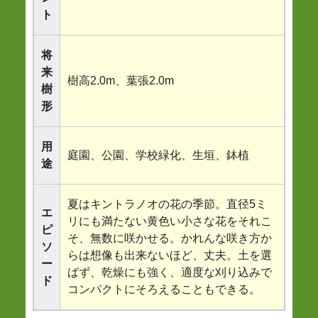
ト
将
来
樹高2.0m、葉張2.0m
樹
形
用
庭園、公園、学校緑化、生垣、鉢植
途
夏はキントラノオの花の季節。直径5ミ
エ
リにも満たない黄色い小さな花をそれこ
ピ
そ、無数に咲かせる。かれんな咲き方か
ソ
らは想像も出来ないほど、丈夫。土を選
ー
ばず、乾燥にも強く、適度な刈り込みで
ド
コンパクトにそろえることもできる。