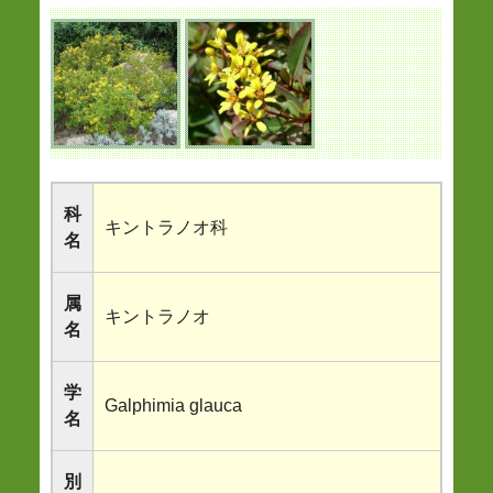
科
キントラノオ科
名
属
キントラノオ
名
学
Galphimia glauca
名
別