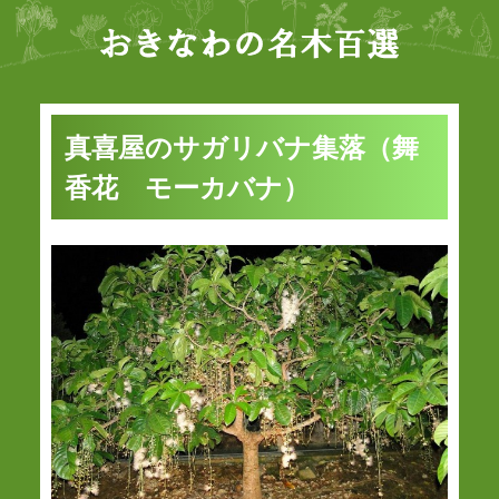
真喜屋のサガリバナ集落（舞
香花 モーカバナ）