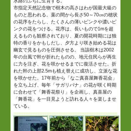
水路のふちに生育する。
市指定天然記念物で樹木の高さはわが国最大級の
ものと思われる。葉の間から長さ50～70㎝の穂状
の花序をたらし、たくさんの薄いピンクや濃いピ
ンクの花をつける。花序は、長いもので1mを超
えるものも観察されており、夏の開花時期には独
特の香りをかもしだし、夕方より咲き始める花は
幽玄で見るものを圧倒させる。 当該樹木は2002
年の台風で幹が折れたものの、地元住民らが再生
に力を注ぎ、花を咲かせるまでに復活させた。折
れた幹の上部2.5mも植え替えに成功し、立派な花
を咲かせた。17年前から「なご真喜屋舞香花会」
を立ち上げ、毎年「サガリバナ」の花が咲く時期
に合わせて「舞香花祭り」を企画し、真喜屋の
「舞香花」を一目見ようと訪れる人々を楽しませ
ている。