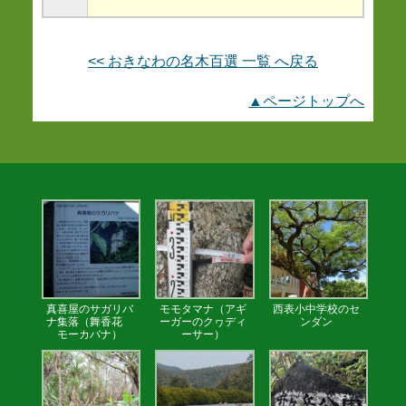
<< おきなわの名木百選 一覧 へ戻る
▲ページトップへ
真喜屋のサガリバ
モモタマナ（アギ
西表小中学校のセ
ナ集落（舞香花
ーガーのクヮディ
ンダン
モーカバナ）
ーサー）