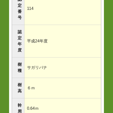
定
114
番
号
認
定
平成24年度
年
度
樹
サガリバナ
種
樹
６ｍ
高
幹
0.64ｍ
周