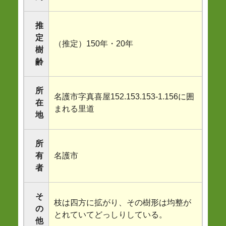
推
定
（推定）150年・20年
樹
齢
所
名護市字真喜屋152.153.153-1.156に囲
在
まれる里道
地
所
有
名護市
者
そ
枝は四方に拡がり、その樹形は均整が
の
とれていてどっしりしている。
他