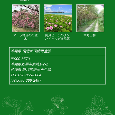
アーラ林道の桜並
阿真ビーチのグン
大野山林
木
バイヒルガオ群落
沖縄県 環境部環境再生課
〒900-8570
沖縄県那覇市泉崎1-2-2
沖縄県 環境部環境再生課
TEL:098-866-2064
FAX:098-866-2497