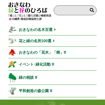
おきなわの名木百選
花と緑の名所100選
おきなわの「花木」「樹」
イベント･緑化活動
緑の相談
平和創造の森公園