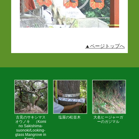
▲ページトップへ
古見のサキシマス
塩屋の松並木
大名ヒージャーガ
オウノキ （Komi
ーのガジマル
no Sakishima-
suonoki/Looking-
glass Mangrove in
Komi）