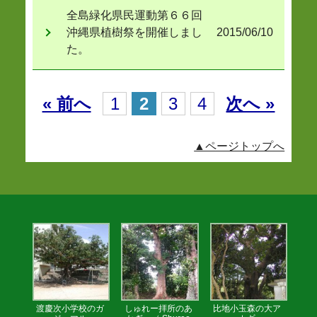
全島緑化県民運動第６６回
沖縄県植樹祭を開催しまし
2015/06/10
た。
« 前へ
1
2
3
4
次へ »
▲ページトップへ
渡慶次小学校のガ
しゅれー拝所のあ
比地小玉森の大ア