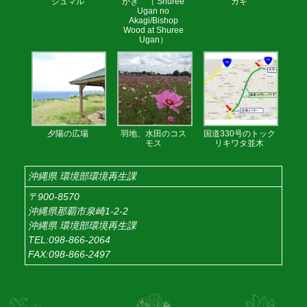
ジュマル
かぎ （ Shuree
カギ
Ugan no
Akagi/Bishop
Wood at Shuree
Ugan）
夕陽の広場
羽地、水田のコス
国道330号のトック
モス
リキワタ並木
沖縄県 環境部環境再生課
〒900-8570
沖縄県那覇市泉崎1-2-2
沖縄県 環境部環境再生課
TEL:098-866-2064
FAX:098-866-2497