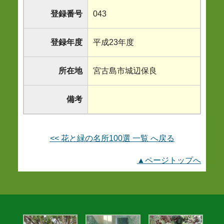
登録番号
043
登録年度
平成23年度
所在地
宮古島市城辺保良
備考
<< 花と緑の名所100選 一覧 へ戻る
▲ページトップへ