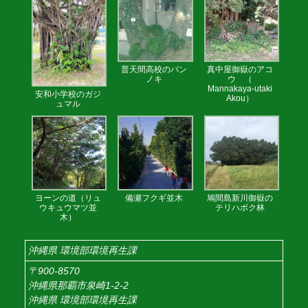
普天間高校のパン
真中屋御嶽のアコ
ノキ
ウ （
Mannakaya-utaki
安和小学校のガジ
Akou）
ュマル
ヨーンの道（リュ
備瀬フクギ並木
鳩間島新川御嶽の
ウキュウマツ並
テリハボク林
木）
沖縄県 環境部環境再生課
〒900-8570
沖縄県那覇市泉崎1-2-2
沖縄県 環境部環境再生課