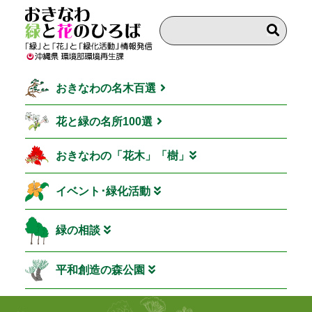
おきなわの名木百選
花と緑の名所100選
おきなわの「花木」「樹」
イベント･緑化活動
緑の相談
平和創造の森公園